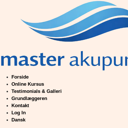
Videre
til
indhold
Forside
Online Kursus
Testimonials & Galleri
Grundlæggeren
Kontakt
Log In
Dansk