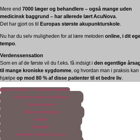
Mere end
7000 læger og behandlere – også mange uden
medicinsk baggrund – har allerede lært AcuNova
.
Det har gjort os til
Europas største akupunkturskole
.
Nu har du selv muligheden for at lære metoden
online, i dit eg
tempo
.
Verdenssensation
Som en af de første vil du f.eks. få indsigt i
den egentlige årsa
til mange kroniske sygdomme
, og hvordan man i praksis kan
hjælpe
op mod 80 % af disse patienter til et bedre liv
.
Lær AcuNova - 55 korte videoer
Hvordan virker AcuNova
Sportsskader
Øjensygdomme
Hjælp
Smerter
Hvorfor Online Kursus