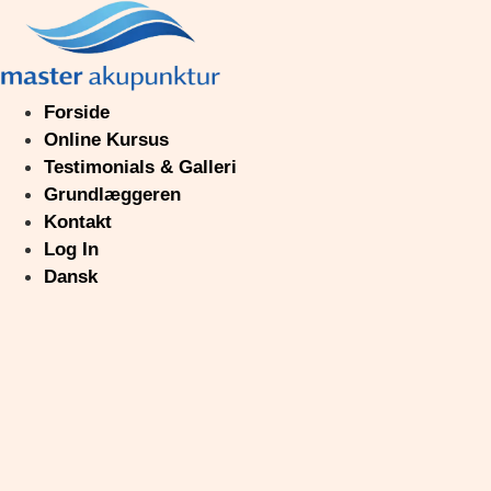
Videre
til
indhold
Forside
Online Kursus
Testimonials & Galleri
Grundlæggeren
Kontakt
Log In
Dansk