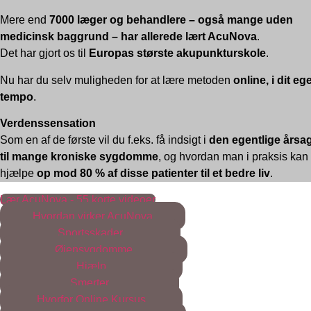
Mere end
7000 læger og behandlere – også mange uden
medicinsk baggrund – har allerede lært AcuNova
.
Det har gjort os til
Europas største akupunkturskole
.
Nu har du selv muligheden for at lære metoden
online, i dit eg
tempo
.
Verdenssensation
Som en af de første vil du f.eks. få indsigt i
den egentlige årsa
til mange kroniske sygdomme
, og hvordan man i praksis kan
hjælpe
op mod 80 % af disse patienter til et bedre liv
.
Lær AcuNova - 55 korte videoer
Hvordan virker AcuNova
Sportsskader
Øjensygdomme
Hjælp
Smerter
Hvorfor Online Kursus